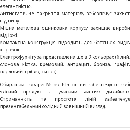
елегантністю.
Антистатичне покриття
матеріалу забезпечує
захист
від пилу.
Міцна металева оцинковка корпусу захищає вироби
від іржі.
Компактна конструкція підходить для багатьох видів
коробок.
Електрофурнітура представлена ще в 9 кольорах
(білий,
слонова кістка, кремовий, антрацит, бронза, графіт,
перловий, срібло, титан).
Обираючи товари Mono Electric ви забезпечуєте собі
якісний продукт з сучасним чистим дизайном.
Стриманність та простота ліній забезпечує
презентабельний солідний зовнішний вигляд.