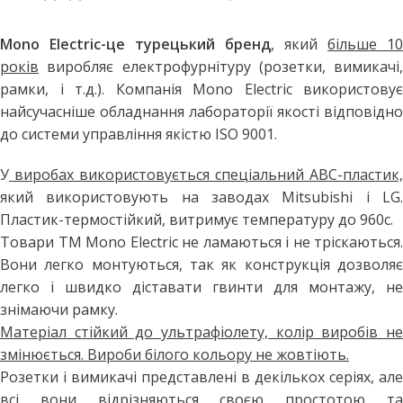
Mono Electric-це турецький бренд
, який
більше 10
років
виробляє електрофурнітуру (розетки, вимикачі,
рамки, і т.д.). Компанія Mono Electric використовує
найсучасніше обладнання лабораторії якості відповідно
до системи управління якістю ISO 9001.
У
виробах використовується спеціальний АВС-пластик,
який використовують на заводах Mitsubishi і LG.
Пластик-термостійкий, витримує температуру до 960с.
Товари ТМ Mono Electric не ламаються і не тріскаються.
Вони легко монтуються, так як конструкція дозволяє
легко і швидко діставати гвинти для монтажу, не
знімаючи рамку.
Матеріал стійкий до ультрафіолету, колір виробів не
змінюється. Вироби білого кольору не жовтіють.
Розетки і вимикачі представлені в декількох серіях, але
всі вони відрізняються своєю простотою та