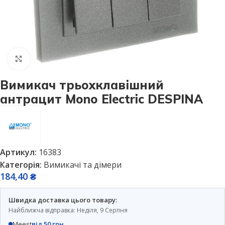
Натисніть, щоб збільшити
Вимикач трьохклавішний
антрацит Mono Electric DESPINA
Артикул:
16383
Категорія:
Вимикачі та дімери
184,40
₴
Швидка доставка цього товару:
Найближча відправка: Неділя, 9 Серпня
Meest
від 50 грн