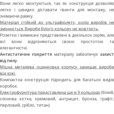
Вони легко монтуються, так як конструкція дозволяє
легко і швидко діставати гвинти для монтажу, не
знімаючи рамку.
Матеріал стійкий до ультрафіолету, колір виробів не
змінюється. Вироби білого кольору не жовтіють.
Розетки і вимикачі представлені в декількох серіях, але
всі вони відрізняються своєю простотою та
елегантністю.
Антистатичне покриття
матеріалу забезпечує
захист
від пилу.
Міцна металева оцинковка корпусу захищає вироби
від іржі.
Компактна конструкція підходить для багатьох видів
коробок.
Електрофурнітура представлена ще в 9 кольорах
(білий,
слонова кістка, кремовий, антрацит, бронза, графіт,
перловий, срібло, титан).