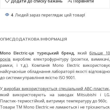
Додати до списку бажань
Порівняти
4
Людей зараз переглядає цей товар!
ОПИС
ДОДАТКОВА ІНФОРМАЦІЯ
Mono Electric-це турецький бренд
, який
більше 10
років
виробляє електрофурнітуру (розетки, вимикачі,
рамки, і т.д.). Компанія Mono Electric використовує
найсучасніше обладнання лабораторії якості відповідно
до системи управління якістю ISO 9001.
У
виробах використовується спеціальний АВС-пластик,
який використовують на заводах Mitsubishi і LG.
Пластик-термостійкий, витримує температуру до 960с.
Товари ТМ Mono Electric не ламаються і не тріскаються.