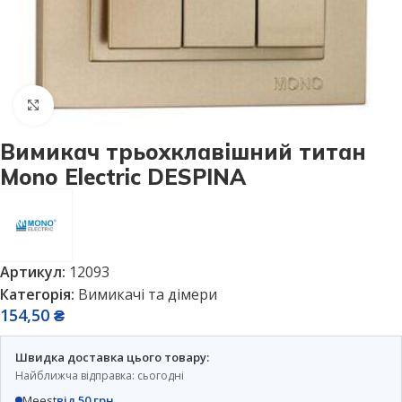
Натисніть, щоб збільшити
Вимикач трьохклавішний титан
Mono Electric DESPINA
Артикул:
12093
Категорія:
Вимикачі та дімери
154,50
₴
Швидка доставка цього товару:
Найближча відправка: сьогодні
Meest
від 50 грн