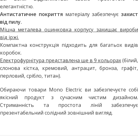
елегантністю.
Антистатичне покриття
матеріалу забезпечує
захист
від пилу.
Міцна металева оцинковка корпусу захищає вироби
від іржі.
Компактна конструкція підходить для багатьох видів
коробок.
Електрофурнітура представлена ще в 9 кольорах
(білий,
слонова кістка, кремовий, антрацит, бронза, графіт,
перловий, срібло, титан).
Обираючи товари Mono Electric ви забезпечуєте собі
якісний продукт з сучасним чистим дизайном.
Стриманність та простота ліній забезпечує
презентабельний солідний зовнішний вигляд.