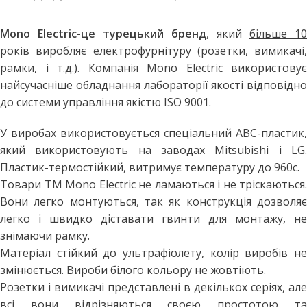
Mono Electric-це турецький бренд
, який
більше 10
років
виробляє електрофурнітуру (розетки, вимикачі,
рамки, і т.д.). Компанія Mono Electric використовує
найсучасніше обладнання лабораторії якості відповідно
до системи управління якістю ISO 9001.
У
виробах використовується спеціальний АВС-пластик,
який використовують на заводах Mitsubishi і LG.
Пластик-термостійкий, витримує температуру до 960с.
Товари ТМ Mono Electric не ламаються і не тріскаються.
Вони легко монтуються, так як конструкція дозволяє
легко і швидко діставати гвинти для монтажу, не
знімаючи рамку.
Матеріал стійкий до ультрафіолету, колір виробів не
змінюється. Вироби білого кольору не жовтіють.
Розетки і вимикачі представлені в декількох серіях, але
всі вони відрізняються своєю простотою та