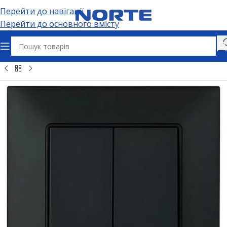
Перейти до навігації
Перейти до основного вмісту
Головна
Електрофурнітура
Вимикачі та дімери