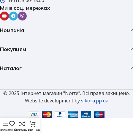
Пн-Пт: 9:00-18:00
Ми в соц. мережах
Компанія
Покупцям
Каталог
© 2025 Інтернет магазин "Norte". Всі права захищено.
Website development by
sikora.pp.ua
Меню
Список бажань
Порівняти
Кошик