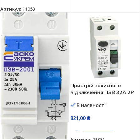
Артикул:
11053
Пристрій захисного
відключення ПЗВ 32А 2P
4,5кА 30мА VIKO VTR2-
В наявності
3230
821,00
₴
ДОДАТИ В КОШИК
Артикул:
21831