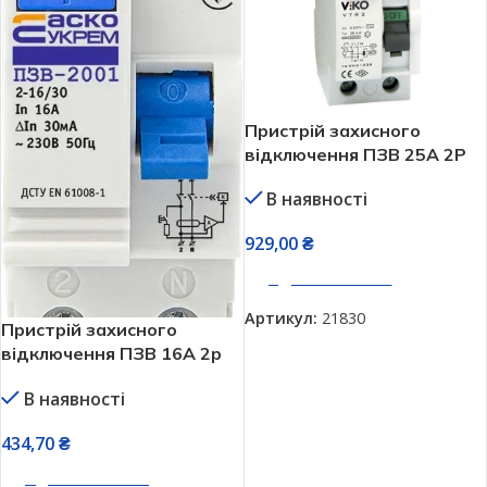
Пристрій захисного
відключення ПЗВ 25А 2P
4,5кА 30мА VIKO VTR2-
В наявності
2530
929,00
₴
ДОДАТИ В КОШИК
Артикул:
21830
Пристрій захисного
відключення ПЗВ 16А 2р
30мА АСКО-УКРЕМ
В наявності
ПЗВ-2001 A0020010002
434,70
₴
ДОДАТИ В КОШИК