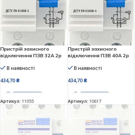
Пристрій захисного
Пристрій захисного
відключення ПЗВ 32А 2р
відключення ПЗВ 40А 2р
30мА АСКО-УКРЕМ
30мА АСКО-УКРЕМ
В наявності
В наявності
ПЗВ-2001 A0020010004
ПЗВ-2001 A0020010005
434,70
₴
434,70
₴
ДОДАТИ В КОШИК
ДОДАТИ В КОШИК
Артикул:
11055
Артикул:
10617