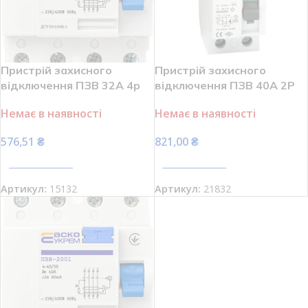
Пристрій захисного
Пристрій захисного
відключення ПЗВ 32А 4р
відключення ПЗВ 40А 2P
30мА АСКО-УКРЕМ
4,5кА 30мА VIKO VTR2-
Немає в наявності
Немає в наявності
ПЗВ-2001 A0020010013
4030
576,51
₴
821,00
₴
ПЕРЕГЛЯНУТИ
ПЕРЕГЛЯНУТИ
Артикул:
15132
Артикул:
21832