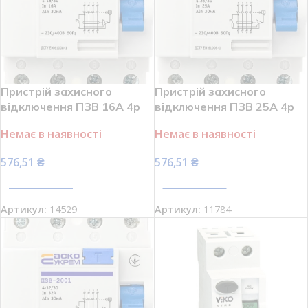
Пристрій захисного
Пристрій захисного
відключення ПЗВ 16А 4р
відключення ПЗВ 25А 4р
30мА АСКО-УКРЕМ
30мА АСКО-УКРЕМ
Немає в наявності
Немає в наявності
ПЗВ-2001 A0020010011
ПЗВ-2001 A0020010012
576,51
₴
576,51
₴
ПЕРЕГЛЯНУТИ
ПЕРЕГЛЯНУТИ
Артикул:
14529
Артикул:
11784