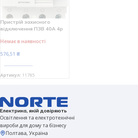
Пристрій захисного
відключення ПЗВ 40А 4р
30мА АСКО-УКРЕМ
Немає в наявності
ПЗВ-2001 A0020010014
576,51
₴
ПЕРЕГЛЯНУТИ
Артикул:
11785
Електрика, якій довіряють
Освітлення та електротехнічні
вироби для дому та бізнесу
Полтава, Україна