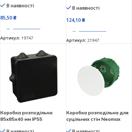
зовнішня герметична
В наявності
Arkedia Slim
В наявності
Neomax NX1047
85,50
₴
124,10
₴
ДОДАТИ В КОШИК
ДОДАТИ В КОШИК
Артикул:
19747
Артикул:
21947
Коробка розподільна
Коробка розподільна для
85х85х40 мм IP55
суцільних стін Neomax
накладна Neomax NX1144
NX1040 100х50 мм
В наявності
В наявності
квадратна герметична