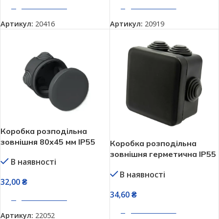
ДОДАТИ В КОШИК
ДОДАТИ В КОШИК
Артикул:
20416
Артикул:
20919
Коробка розподільна
зовнішня 80х45 мм IP55
Коробка розподільна
чорна герметична Neomax
зовнішня герметична IP55
В наявності
NX1143
квадратна 70х70х35 мм
В наявності
Neomax NX1149
32,00
₴
34,60
₴
ДОДАТИ В КОШИК
ДОДАТИ В КОШИК
Артикул:
22052