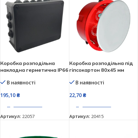
Коробка розподільна
Коробка розподільна під
накладна герметична IP66
гіпсокартон 80х45 мм
чорна 240х190х95 мм
Neomax NX1042
В наявності
В наявності
Neomax NX1148
195,10
₴
22,70
₴
ДОДАТИ В КОШИК
ДОДАТИ В КОШИК
Артикул:
22057
Артикул:
20415