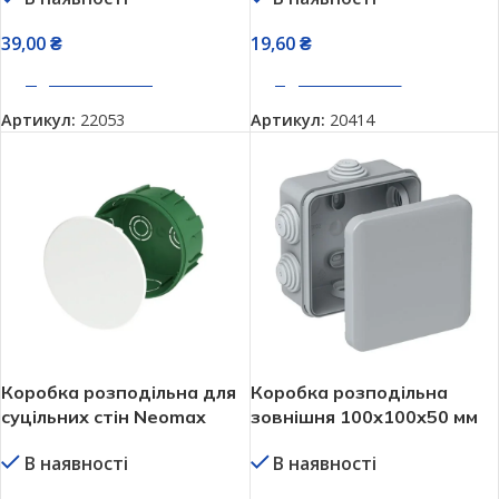
39,00
₴
19,60
₴
ДОДАТИ В КОШИК
ДОДАТИ В КОШИК
Артикул:
22053
Артикул:
20414
Коробка розподільна для
Коробка розподільна
суцільних стін Neomax
зовнішня 100х100х50 мм
NX1040 70х45 мм
IP55 квадратна
В наявності
В наявності
герметична Neomax
NX1045