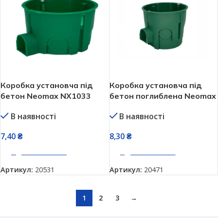
Коробка установча під
Коробка установча під
бетон Neomax NX1033
бетон поглиблена Neomax
65х45 мм
NX1034 65х60 мм
В наявності
В наявності
7,40
₴
8,30
₴
ДОДАТИ В КОШИК
ДОДАТИ В КОШИК
Артикул:
20531
Артикул:
20471
1
2
3
→