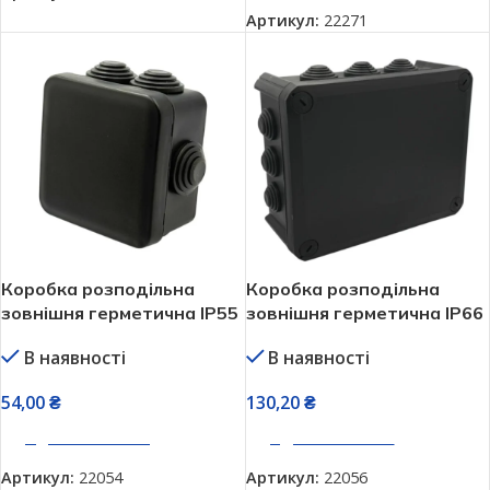
Артикул:
22271
Коробка розподільна
Коробка розподільна
зовнішня герметична IP55
зовнішня герметична IP66
квадратна чорна
чорна 190х150х75 мм
В наявності
В наявності
100х100х50 мм Neomax
Neomax NX1147
NX1145
54,00
₴
130,20
₴
ДОДАТИ В КОШИК
ДОДАТИ В КОШИК
Артикул:
22054
Артикул:
22056