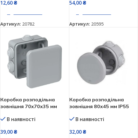
12,60
₴
54,00
₴
ДОДАТИ В КОШИК
ДОДАТИ В КОШИК
Артикул:
20782
Артикул:
20595
Коробка розподільна
Коробка розподільна
зовнішня 70х70х35 мм
зовнішня 80х45 мм IP55
IP55 квадратна
Neomax NX1043
В наявності
В наявності
герметична Neomax
герметична
NX1044
39,00
₴
32,00
₴