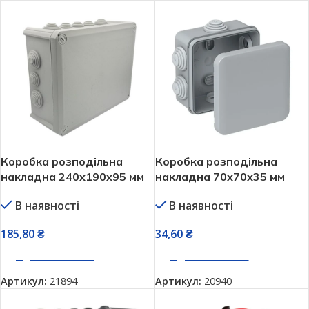
Коробка розподільна
Коробка розподільна
накладна 240х190х95 мм
накладна 70х70х35 мм
IP66 герметична Neomax
IP55 герметична Neomax
В наявності
В наявності
NX1048
NX1049
185,80
₴
34,60
₴
ДОДАТИ В КОШИК
ДОДАТИ В КОШИК
Артикул:
21894
Артикул:
20940