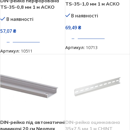
DIN-рейка перфорована
TS-35-1,0 мм 1 м АСКО
TS-35-0,8 мм 1 м АСКО
УКРЕМ A0150010100
УКРЕМ A0150010001
В наявності
В наявності
69,49
₴
57,07
₴
ДОДАТИ В КОШИК
ДОДАТИ В КОШИК
Артикул:
10713
Артикул:
10511
DIN-рейка під автоматичні
DIN-рейка оцинкована
вимикачі 20 см Neomax
35х7,5 мм 1 м CHINT