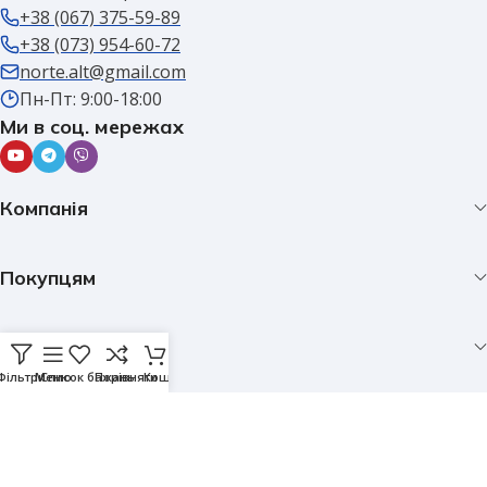
+38 (067) 375-59-89
+38 (073) 954-60-72
norte.alt@gmail.com
Пн-Пт: 9:00-18:00
Ми в соц. мережах
Компанія
Покупцям
Каталог
Фільтри
Меню
Список бажань
Порівняти
Кошик
© 2025 Інтернет магазин "Norte". Всі права захищено.
Website development by
sikora.pp.ua