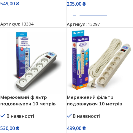
549,00
₴
205,00
₴
ДОДАТИ В КОШИК
ДОДАТИ В КОШИК
Артикул:
13304
Артикул:
13297
Мережевий фільтр
Мережевий фільтр
подовжувач 10 метрів
подовжувач 10 метрів
SVITTEX 220V 5 гнізд
SVITTEX 220V 6 гнізд
В наявності
В наявності
530,00
₴
499,00
₴