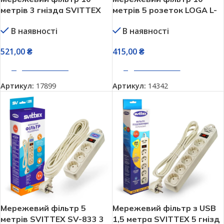
метрів 3 гнізда SVITTEX
метрів 5 розеток LOGA L-
SV-834
905
В наявності
В наявності
521,00
₴
415,00
₴
ДОДАТИ В КОШИК
ДОДАТИ В КОШИК
Артикул:
17899
Артикул:
14342
Мережевий фільтр 5
Мережевий фільтр з USB
метрів SVITTEX SV-833 3
1,5 метра SVITTEX 5 гнізд