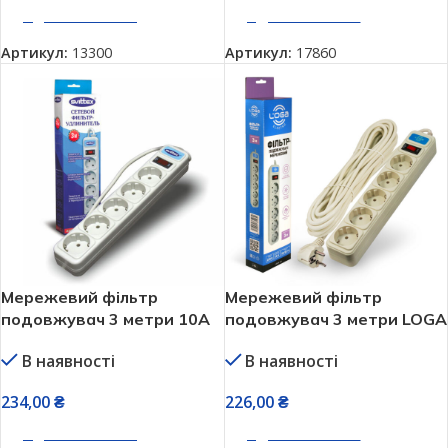
ДОДАТИ В КОШИК
ДОДАТИ В КОШИК
Артикул:
13300
Артикул:
17860
Мережевий фільтр
Мережевий фільтр
подовжувач 3 метри 10А
подовжувач 3 метри LOGA
SVITTEX 220V 5 гнізд
5 розеток
В наявності
В наявності
234,00
₴
226,00
₴
ДОДАТИ В КОШИК
ДОДАТИ В КОШИК