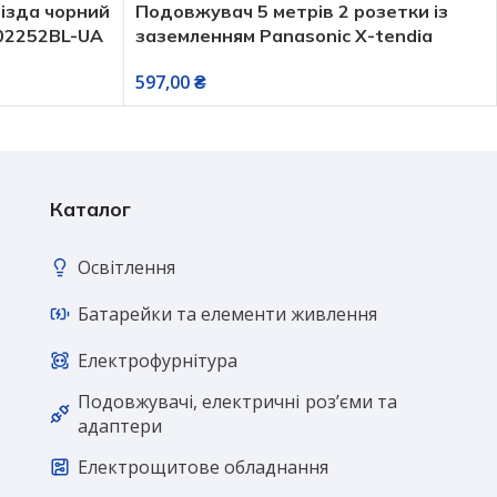
нізда чорний
Подовжувач 5 метрів 2 розетки із
02252BL-UA
заземленням Panasonic X-tendia
597,00
₴
Каталог
Освітлення
Батарейки та елементи живлення
Електрофурнітура
Подовжувачі, електричні розʼєми та
адаптери
Електрощитове обладнання