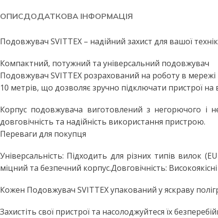
Побутові LED лампи
Стельові світильники
ОПИС
ДОДАТКОВА ІНФОРМАЦІЯ
Філаментні лампи
Стельові світильники з пул
Декоративні лампи
Бра та настінні світильники
Подовжувач SVITTEX – надійний захист для вашої техні
Промислові лампи
Точкові світильники
Компактний, потужний та універсальний подовжувач
Інфрачервоні лампи
Підвісні світильники
Подовжувач SVITTEX розрахований на роботу в мережі 2
10 метрів, що дозволяє зручно підключати пристрої на в
Меблеві світильники
ВУЛИЧНЕ ОСВІТЛЕННЯ
Прожектори світлодіодні
Споти
Корпус подовжувача виготовлений з негорючого і не
Вуличні світильники
довговічність та надійність використання пристрою.
ПРОМИСЛОВЕ ОСВІТЛЕН
Переваги для покупця
Вуличні ліхтарі
LED панелі армстронг
Вулична гірлянда
Лінійні світильники
Універсальність: Підходить для різних типів вилок (EU
міцний та безпечний корпус.Довговічність: Високоякісн
Промислові світильники підві
ДАТЧИКИ РУХУ ТА
ОСВІТЛЕННЯ
Кожен Подовжувач SVITTEX упакований у яскраву полігр
Захистіть свої пристрої та насолоджуйтеся їх безпере