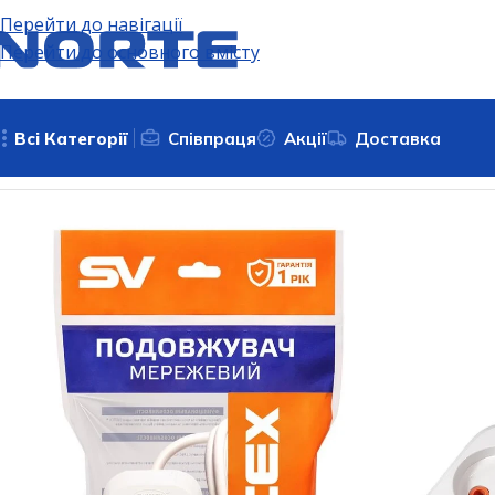
Перейти до навігації
Перейти до основного вмісту
Всі Категорії
Співпраця
Акції
Доставка
Головна
Подовжувачі, електричні розʼєми та адаптери