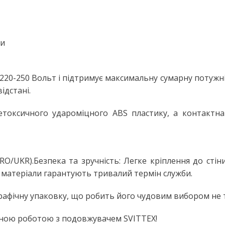
Настільні LED лампи
ьтом
Настільні лампи на струбцині
ЛІХТАРІ ТА ПЕРЕНОСНІ ЛАМПИ
ки
Ручні ліхтарі
Переносні лампи
20-250 Вольт і підтримує максимальну сумарну потужніс
ідстані.
КОМПЛЕКТУЮЧІ ДЛЯ
ОСВІТЛЕННЯ
токсичного удароміцного ABS пластику, а контактна 
LED модулі
НЯ
Патрони для ламп
RO/UKR).Безпека та зручність: Легке кріплення до стін
і матеріали гарантують тривалий термін служби.
сні
афічну упаковку, що робить його чудовим вибором не ті
бійною роботою з подовжувачем SVITTEX!