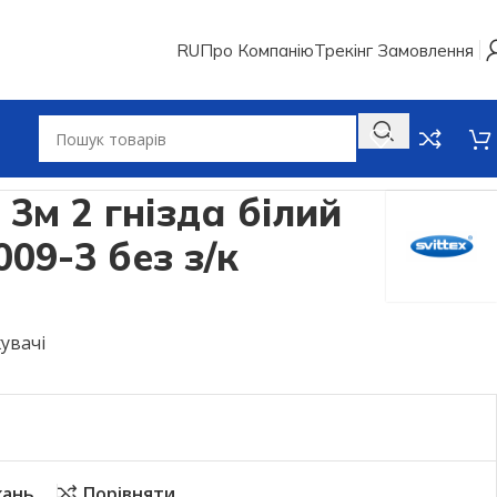
RU
Про Компанію
Трекінг Замовлення
зда білий SVITTEX SV-009-3 без з/к
3м 2 гнізда білий
09-3 без з/к
увачі
жань
Порівняти