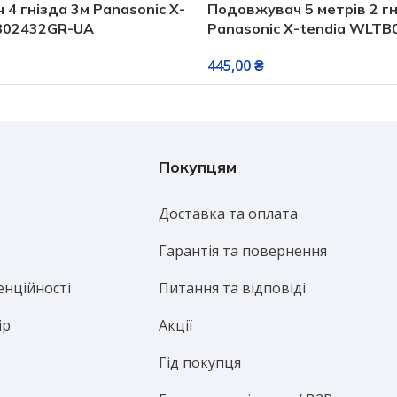
4 гнізда 3м Panasonic X-
Подовжувач 5 метрів 2 г
B02432GR-UA
Panasonic X-tendia WLTB
445,00
₴
Покупцям
Доставка та оплата
Гарантія та повернення
енційності
Питання та відповіді
ір
Акції
Гід покупця