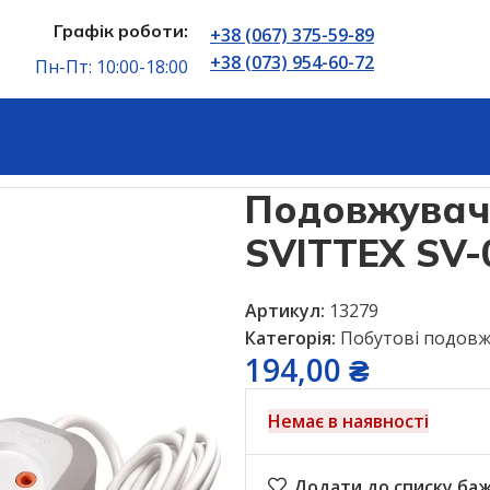
Графік роботи:
+38 (067) 375-59-89
+38 (073) 954-60-72
Пн-Пт: 10:00-18:00
Подовжувачі
Побутові подовжувачі
Подовжувач 3м 2 гні
Подовжувач 
SVITTEX SV-0
Артикул:
13279
Категорія:
Побутові подовж
194,00
₴
Немає в наявності
Додати до списку ба