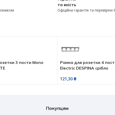
та якість
візником
Офіційна гарантія та перевірені
озетки 3 пости Mono
Рамка для розетки 4 пос
NTE
Electric DESPINA срібло
121,30
₴
Покупцям