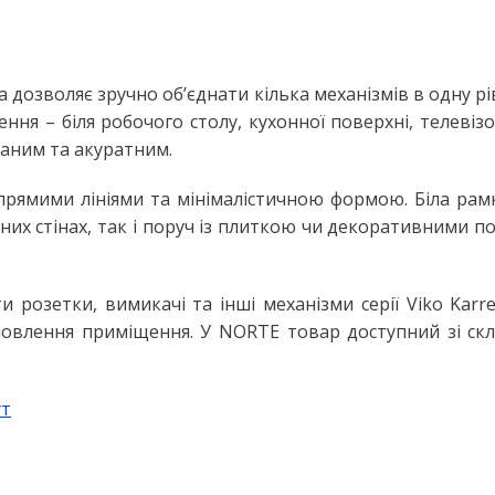
Настільні LED лампи
ьтом
Настільні лампи на струбцині
ЛІХТАРІ ТА ПЕРЕНОСНІ ЛАМПИ
а дозволяє зручно об’єднати кілька механізмів в одну р
ння – біля робочого столу, кухонної поверхні, телевіз
Ручні ліхтарі
аним та акуратним.
Переносні лампи
прямими лініями та мінімалістичною формою. Біла рамк
КОМПЛЕКТУЮЧІ ДЛЯ
ОСВІТЛЕННЯ
их стінах, так і поруч із плиткою чи декоративними по
LED модулі
НЯ
Патрони для ламп
 розетки, вимикачі та інші механізми серії Viko Karr
овлення приміщення. У NORTE товар доступний зі скл
сні
ут