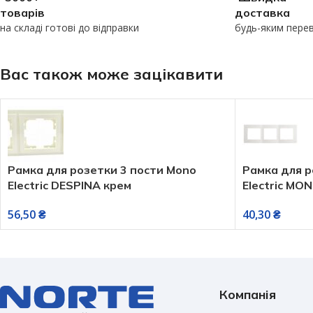
товарів
доставка
на складі готові до відправки
будь-яким пере
Вас також може зацікавити
Рамка для розетки 3 пости Mono
Рамка для р
Electric DESPINA крем
Electric MO
56,50
₴
40,30
₴
Компанія