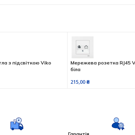
тла з підсвіткою Viko
Мережева розетка RJ45 V
біла
215,00
₴
Гарантія