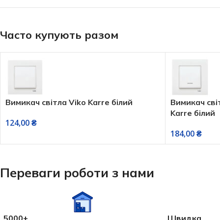
Часто купують разом
Вимикач світла Viko Karre білий
Вимикач сві
Karre білий
124,00
₴
184,00
₴
Переваги роботи з нами
5000+
Швидка