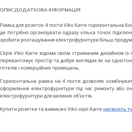
Побутові LED лампи
Стельові світильники
ОПИС
ДОДАТКОВА ІНФОРМАЦІЯ
Філаментні лампи
Стельові світильники з пул
Декоративні лампи
Бра та настінні світильники
Рамка для розеток 4 пости Viko Karre горизонтальна біл
де потрібно організувати одразу кілька точок підключе
Промислові лампи
Точкові світильники
зробити розташування електрофурнітури більш продум
Інфрачервоні лампи
Підвісні світильники
Серія Viko Karre відома своїм стриманим дизайном із 
Меблеві світильники
ВУЛИЧНЕ ОСВІТЛЕННЯ
перевантажує простір та добре виглядає як на однотонн
Прожектори світлодіодні
Споти
готелів і комерційних приміщень.
Вуличні світильники
ПРОМИСЛОВЕ ОСВІТЛЕН
Горизонтальна рамка на 4 пости дозволяє комбінувати
Вуличні ліхтарі
LED панелі армстронг
оформлення електрофурнітури під час ремонту або он
Вулична гірлянда
Лінійні світильники
електрофурнітури для великих об’єктів.
Промислові світильники підві
ДАТЧИКИ РУХУ ТА
Купити розетки та вимикачі Viko серії Karre
натисніть т
ОСВІТЛЕННЯ