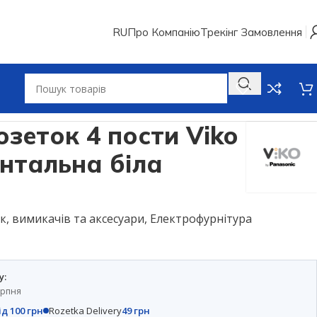
RU
Про Компанію
Трекінг Замовлення
зеток 4 пости Viko
онтальна біла
к, вимикачів та аксесуари
,
Електрофурнітура
у:
ерпня
ід 100 грн
Rozetka Delivery
49 грн