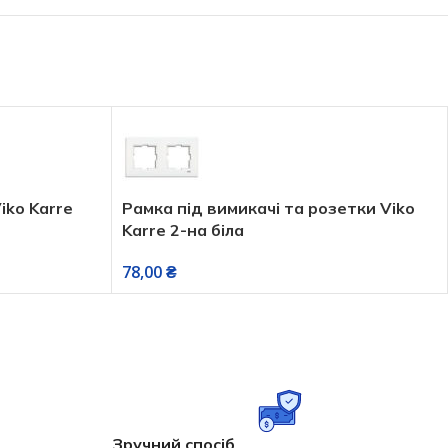
iko Karre
Рамка під вимикачі та розетки Viko
Karre 2-на біла
78,00
₴
Зручний спосіб