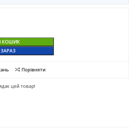
В КОШИК
 ЗАРАЗ
жань
Порівняти
ядає цей товар!