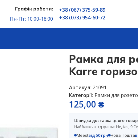
Графік роботи:
+38 (067) 375-59-89
+38 (073) 954-60-72
Пн-Пт: 10:00-18:00
iko Karre горизонтальна біла
Рамка для ро
Karre гориз
Артикул:
21091
Категорії:
Рамки для розето
125,00
₴
Швидка доставка цього товар
Найближча відправка: Неділя, 9 С
Meest
від 50 грн
Нова Пошта
в