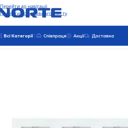
Перейти до навігації
Перейти до основного вмісту
Всі Категорії
Співпраця
Акції
Доставка
Головна
Електрофурнітура
Рамка для розеток 4 пости V