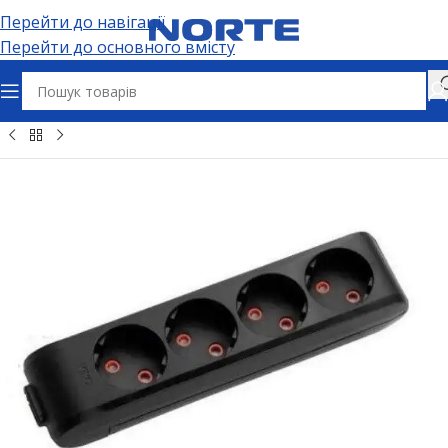
Перейти до навігації
Перейти до основного вмісту
тричні розʼєми та адаптери
Колодки для подовжувачів