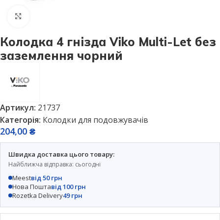
Натисніть, щоб збільшити
Колодка 4 гнізда Viko Multi-Let без
заземлення чорний
Артикул:
21737
Категорія:
Колодки для подовжувачів
204,00
₴
Швидка доставка цього товару:
Найближча відправка: сьогодні
Meest
від 50 грн
Нова Пошта
від 100 грн
Rozetka Delivery
49 грн