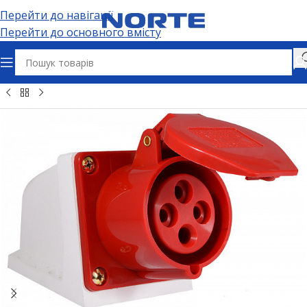
Перейти до навігації
Перейти до основного вмісту
чні розʼєми та адаптери
Силові розʼєми
Силові розетки