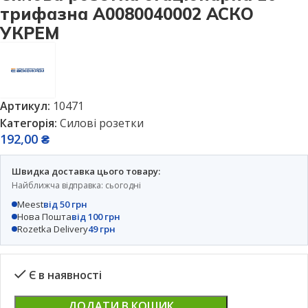
трифазна A0080040002 АСКО
УКРЕМ
Артикул:
10471
Категорія:
Силові розетки
192,00
₴
Швидка доставка цього товару:
Найближча відправка: сьогодні
Meest
від 50 грн
Нова Пошта
від 100 грн
Rozetka Delivery
49 грн
Є в наявності
ДОДАТИ В КОШИК