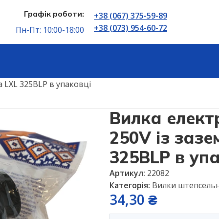
Графік роботи:
+38 (067) 375-59-89
+38 (073) 954-60-72
Пн-Пт: 10:00-18:00
Електричні розʼєми
Вилки штепсельні
а LXL 325BLP в упаковці
Вилка елект
250V із заз
325BLP в уп
Артикул:
22082
Категорія:
Вилки штепсельн
34,30
₴