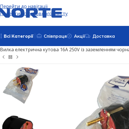
Перейти до навігації
Перейти до основного вмісту
Всі Категорії
Співпраця
Акції
Доставка
Головна
Подовжувачі, електричні розʼєми та адаптери
Вилка електрична кутова 16А 250V із заземленням чорн