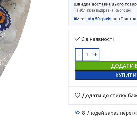
Швидка доставка цього товар
Найближча відправка: сьогодні
Meest
від 50 грн
Нова Пошта
в
Є в наявності
ДОДАТИ 
КУПИТИ
Додати до списку ба
8
Людей зараз перегл
НАСТІЛЬНІ ЛАМПИ