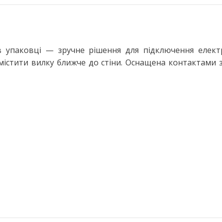
Настільні LED лампи
ьтом
Настільні лампи на струбцині
ЛІХТАРІ ТА ПЕРЕНОСНІ ЛАМПИ
в упаковці — зручне рішення для підключення елект
Ручні ліхтарі
містити вилку ближче до стіни. Оснащена контактами з
Переносні лампи
КОМПЛЕКТУЮЧІ ДЛЯ
ОСВІТЛЕННЯ
LED модулі
НЯ
Патрони для ламп
сні