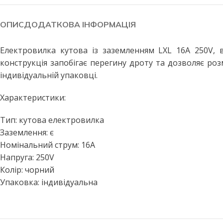
Побутові LED лампи
Стельові світильники
Філаментні лампи
Стельові світильники з пул
ОПИС
ДОДАТКОВА ІНФОРМАЦІЯ
Декоративні лампи
Бра та настінні світильники
Електровилка кутова із заземленням LXL 16А 250V, 
Промислові лампи
Точкові світильники
конструкція запобігає перегину дроту та дозволяє роз
Інфрачервоні лампи
Підвісні світильники
індивідуальній упаковці.
Меблеві світильники
ВУЛИЧНЕ ОСВІТЛЕННЯ
Характеристики:
Прожектори світлодіодні
Споти
Тип: кутова електровилка
Вуличні світильники
ПРОМИСЛОВЕ ОСВІТЛЕН
Заземлення: є
Вуличні ліхтарі
LED панелі армстронг
Номінальний струм: 16А
Напруга: 250V
Вулична гірлянда
Лінійні світильники
Колір: чорний
Промислові світильники підві
ДАТЧИКИ РУХУ ТА
Упаковка: індивідуальна
ОСВІТЛЕННЯ