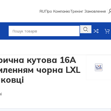
RU
Про Компанію
Трекінг Замовлення
рична кутова 16А
емленням чорна LXL
аковці
і