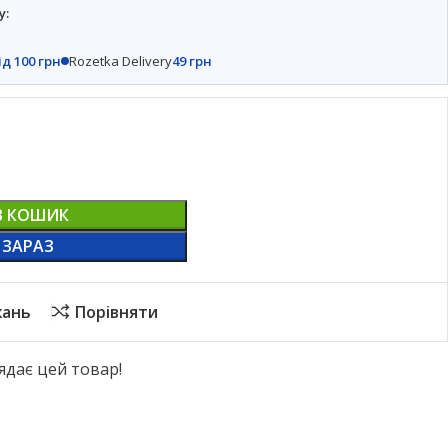
у:
ід 100 грн
Rozetka Delivery
49 грн
В КОШИК
 ЗАРАЗ
жань
Порівняти
ядає цей товар!