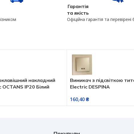
Гарантія
та якість
візником
Офіційна гарантія та перевірені
оклавішний накладний
Вимикач з підсвіткою ти
ic OCTANS IP20 Білий
Electric DESPINA
160,40
₴
Покупцям