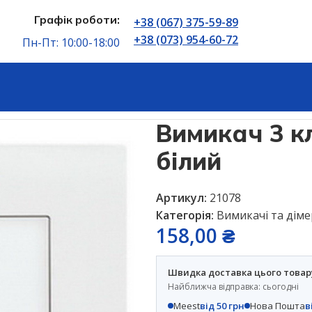
Графік роботи:
+38 (067) 375-59-89
+38 (073) 954-60-72
Пн-Пт: 10:00-18:00
 3 клавішний Viko Karre білий
Вимикач 3 к
білий
Артикул:
21078
Категорія:
Вимикачі та дім
158,00
₴
Швидка доставка цього товар
Найближча відправка: сьогодні
Meest
від 50 грн
Нова Пошта
в