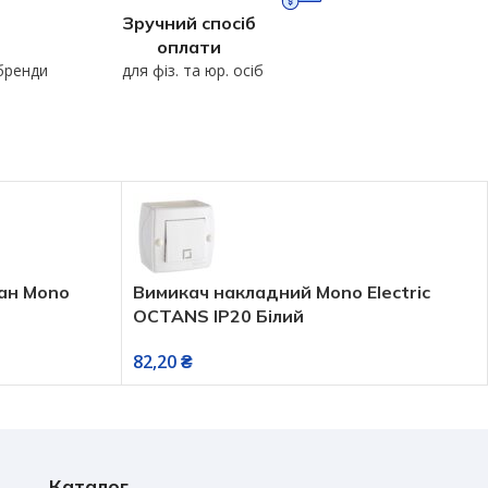
Зручний спосіб
оплати
 бренди
для фіз. та юр. осіб
тан Mono
Вимикач накладний Mono Electric
OCTANS IP20 Білий
82,20
₴
Каталог