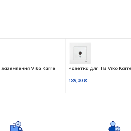
ля ТВ Viko Karre біла
Розетка з заземленням
біла
146,00
₴