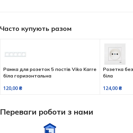
Часто купують разом
re
Розетка без заземлення Viko Karre
Розетка д
біла
189,00
₴
124,00
₴
Переваги роботи з нами