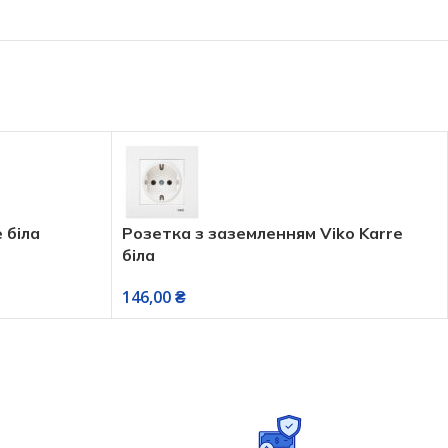
 Viko Karre
Розетка інтернет подвійна Viko Kar
RJ45 Cat 5e біла
214,00
₴