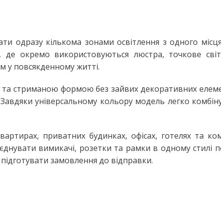
Настільні LED лампи
ьтом
Настільні лампи на струбцині
ЛІХТАРІ ТА ПЕРЕНОСНІ ЛАМПИ
ати одразу кількома зонами освітлення з одного місця
, де окремо використовуються люстра, точкове світ
Ручні ліхтарі
м у повсякденному житті.
Переносні лампи
ми та стриманою формою без зайвих декоративних елемен
КОМПЛЕКТУЮЧІ ДЛЯ
ОСВІТЛЕННЯ
ь. Завдяки універсальному кольору модель легко комбі
LED модулі
НЯ
Патрони для ламп
артирах, приватних будинках, офісах, готелях та ко
 поєднувати вимикачі, розетки та рамки в одному стилі
 підготувати замовлення до відправки.
сні