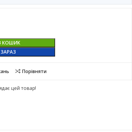
В КОШИК
 ЗАРАЗ
жань
Порівняти
ядає цей товар!