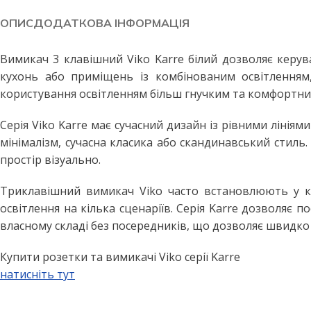
Побутові LED лампи
Стельові світильники
ОПИС
ДОДАТКОВА ІНФОРМАЦІЯ
Філаментні лампи
Стельові світильники з пул
Декоративні лампи
Бра та настінні світильники
Вимикач 3 клавішний Viko Karre білий дозволяє керув
кухонь або приміщень із комбінованим освітленням
Промислові лампи
Точкові світильники
користування освітленням більш гнучким та комфортни
Інфрачервоні лампи
Підвісні світильники
Серія Viko Karre має сучасний дизайн із рівними лінія
Меблеві світильники
ВУЛИЧНЕ ОСВІТЛЕННЯ
мінімалізм, сучасна класика або скандинавський стил
Прожектори світлодіодні
Споти
простір візуально.
Вуличні світильники
ПРОМИСЛОВЕ ОСВІТЛЕН
Триклавішний вимикач Viko часто встановлюють у кв
Вуличні ліхтарі
LED панелі армстронг
освітлення на кілька сценаріїв. Серія Karre дозволяє
Вулична гірлянда
Лінійні світильники
власному складі без посередників, що дозволяє швидко
Промислові світильники підві
ДАТЧИКИ РУХУ ТА
Купити розетки та вимикачі Viko серії Karre
ОСВІТЛЕННЯ
натисніть тут