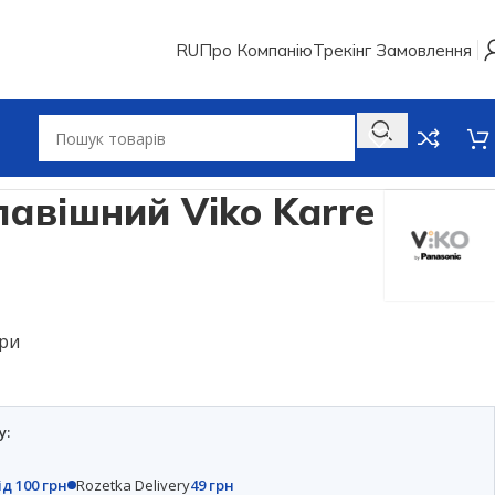
RU
Про Компанію
Трекінг Замовлення
лавішний Viko Karre
ери
у:
ід 100 грн
Rozetka Delivery
49 грн