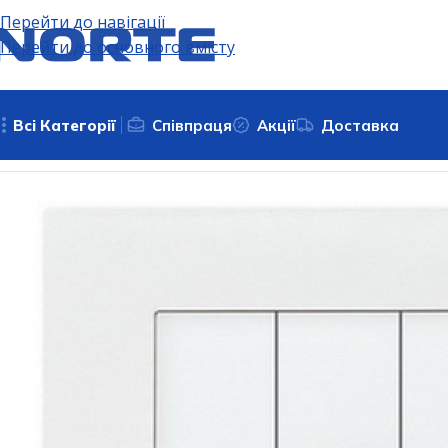
Перейти до навігації
Перейти до основного вмісту
Всі Категорії
Співпраця
Акції
Доставка
Головна
Електрофурнітура
Вимикачі та дімери
Вимикач