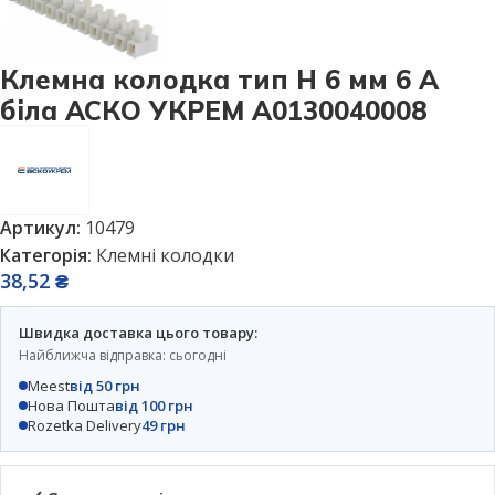
Клемна колодка тип Н 6 мм 6 А
біла АСКО УКРЕМ A0130040008
Артикул:
10479
Категорія:
Клемні колодки
38,52
₴
Швидка доставка цього товару:
Найближча відправка: сьогодні
Meest
від 50 грн
Нова Пошта
від 100 грн
Rozetka Delivery
49 грн